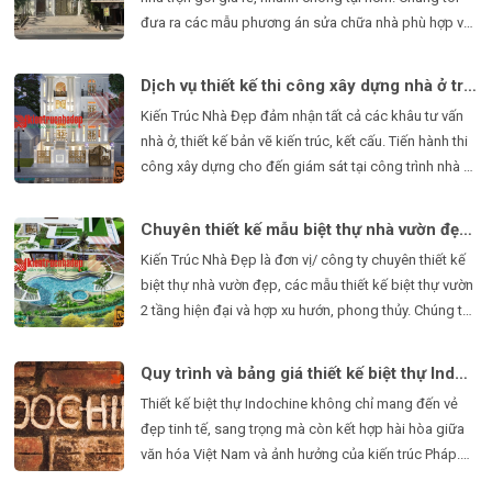
đưa ra các mẫu phương án sửa chữa nhà phù hợp với
ngân sách của quý khách hàng, báo giá sửa chữa
nhà tốt nhất, cạnh tranh nhất. Câm nang sửa chữa cải
Dịch vụ thiết kế thi công xây dựng nhà ở trọn gói - Kiến Trúc Nhà Đẹp
tạo nhà chi tiết từng hạng mục.
Kiến Trúc Nhà Đẹp đảm nhận tất cả các khâu tư vấn
nhà ở, thiết kế bản vẽ kiến trúc, kết cấu. Tiến hành thi
công xây dựng cho đến giám sát tại công trình nhà ở.
Quy trình làm việc chuyên nghiệp tại Kiến Trúc Nhà
Đẹp. Bảng báo giá thiết kế thi công nhà ở trọn gói chi
Chuyên thiết kế mẫu biệt thự nhà vườn đẹp nhất 2022 - Kiến Trúc Nhà Đẹp
tiết từng hạng mục.
Kiến Trúc Nhà Đẹp là đơn vị/ công ty chuyên thiết kế
biệt thự nhà vườn đẹp, các mẫu thiết kế biệt thự vườn
2 tầng hiện đại và hợp xu hướn, phong thủy. Chúng tôi
nhận thiết kế biệt thự nhà vườn ở nôn thôn với bảng
báo giá chi tiết từng hạng mục rẻ nhất, tối ưu chi phí
Quy trình và bảng giá thiết kế biệt thự Indochine
cho khách hàng.
Thiết kế biệt thự Indochine không chỉ mang đến vẻ
đẹp tinh tế, sang trọng mà còn kết hợp hài hòa giữa
văn hóa Việt Nam và ảnh hưởng của kiến trúc Pháp.
Bài viết này, Uy tín Đại Long sẽ giúp bạn hiểu rõ quy