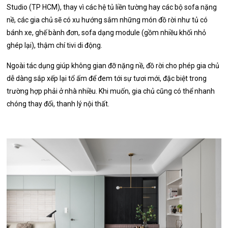
Studio (TP HCM), thay vì các hệ tủ liền tường hay các bộ sofa nặng
nề, các gia chủ sẽ có xu hướng sắm những món đồ rời như tủ có
bánh xe, ghế bành đơn, sofa dạng module (gồm nhiều khối nhỏ
ghép lại), thậm chí tivi di động.
Ngoài tác dụng giúp không gian đỡ nặng nề, đồ rời cho phép gia chủ
dễ dàng sắp xếp lại tổ ấm để đem tới sự tươi mới, đặc biệt trong
trường hợp phải ở nhà nhiều. Khi muốn, gia chủ cũng có thể nhanh
chóng thay đổi, thanh lý nội thất.