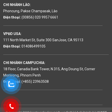
CHI NHÁNH LÀO:
Phoncung, Pakse Champasak, Lào
Điện thoại:
(00856) 020 9957 6661
VPĐD USA:
111 North Market St, Suite 300 SanJose, CA 95113
Điện thoại:
014086499105
CHI NHÁNH CAMPUCHIA:
18 Floor, Canadia Bank Tower, N.315, Ang Doung St, Corner
Monivong, Phnom Penh
Điện thoại:
(+855) 23963508