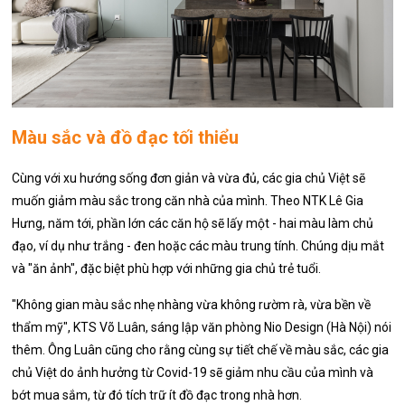
Màu sắc và đồ đạc tối thiểu
Cùng với xu hướng sống đơn giản và vừa đủ, các gia chủ Việt sẽ
muốn giảm màu sắc trong căn nhà của mình. Theo NTK Lê Gia
Hưng, năm tới, phần lớn các căn hộ sẽ lấy một - hai màu làm chủ
đạo, ví dụ như trắng - đen hoặc các màu trung tính. Chúng dịu mắt
và "ăn ảnh", đặc biệt phù hợp với những gia chủ trẻ tuổi.
"Không gian màu sắc nhẹ nhàng vừa không rườm rà, vừa bền về
thẩm mỹ", KTS Võ Luân, sáng lập văn phòng Nio Design (Hà Nội) nói
thêm. Ông Luân cũng cho rằng cùng sự tiết chế về màu sắc, các gia
chủ Việt do ảnh hưởng từ Covid-19 sẽ giảm nhu cầu của mình và
bớt mua sắm, từ đó tích trữ ít đồ đạc trong nhà hơn.