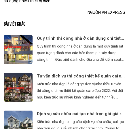
sử dụng nhiều thiết bị điện.
NGUỒN VN EXPRESS
BÀI VIẾT KHÁC
Quy trình thi công nhà ở dân dụng chi tiết và cách giám sát từng giai đoạn
Quy trình thi công nhà ở dân dụng là một quy trình rất
quan trọng dành cho các bên tham gia xây dựng
công trinh. Đặc biệt dành cho Gia chủ để kiểm soát
được chất lượng toàn bộ quá trình xây dựng ngôi nhà
của mình.
Tư vấn dịch vụ thi công thiết kế quán cafe đẹp nhất 2022
Kiến trúc nhà đẹp là công ty/ đơn vị/nhà thầu tư vấn
thi công dịch vụ thiết kế quán cafe đẹp 2022. Với đội
ngũ kiến trúc sư nhiều kinh nghiệm đến từ nhiều
trường đại học danh tiếng mang đến cho quý khách
hàng sự hài long tin tưởng khi thiết kế, thi công quán
Dịch vụ sửa chữa cải tạo nhà trọn gói giá rẻ, nhanh chóng tại HCM
cafe đẹp tại Kiến Trúc Nhà Đẹp.
Kiến trúc nhà đẹp cung cấp dịch vụ sửa chữa, cải tạo
nhà trọn gói giá rẻ, nhanh chóng tại hcm. Chúng tôi