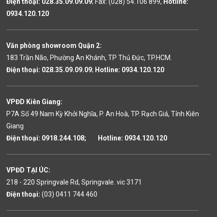
Điện thoại:
028.35.09.09.09
; Fax: (028) 54.106 899,
Hotline
:
0934.120.120
Văn phòng showroom Quận 2
:
183 Trần Não, Phường An Khánh, TP Thủ Đức, TP.HCM.
Điện thoại:
028.35.09.09.09
;
Hotline: 0934.120.120
VPĐD Kiên Giang
:
P7A Số 49 Nam Kỳ Khởi Nghĩa, P. An Hoà, TP. Rạch Giá, Tỉnh Kiên
Giang
Điện thoại: 0918.244.108; Hotline: 0934.120.120
VPĐD TẠI ÚC:
218 - 220 Springvale Rd, Springvale. vic 3171
Điện thoại:
(03) 0411 744 460