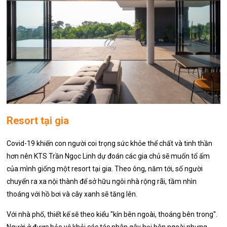
Resort tại gia
Covid-19 khiến con người coi trọng sức khỏe thể chất và tinh thần
hơn nên KTS Trần Ngọc Linh dự đoán các gia chủ sẽ muốn tổ ấm
của mình giống một resort tại gia. Theo ông, năm tới, số người
chuyển ra xa nội thành để sở hữu ngôi nhà rộng rãi, tầm nhìn
thoáng với hồ bơi và cây xanh sẽ tăng lên.
Với nhà phố, thiết kế sẽ theo kiểu "kín bên ngoài, thoáng bên trong".
Người ở được bảo vệ khỏi các tác nhân gây hại bên ngoài nhưng