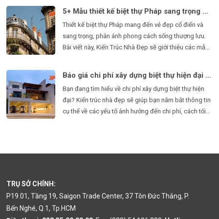
trình thiết kế, bảng giá, cũng như những điểm nổi bật
5+ Mẫu thiết kế biệt thự Pháp sang trọng nhất năm 2025
của phong cách này.
Thiết kế biệt thự Pháp mang đến vẻ đẹp cổ điển và
sang trọng, phản ánh phong cách sống thượng lưu.
Bài viết này, Kiến Trúc Nhà Đẹp sẽ giới thiệu các mẫu
biệt thự Pháp hiện đại, quy trình thiết kế và bảng giá,
giúp bạn có cái nhìn rõ nét hơn về phong cách kiến
Báo giá chi phí xây dựng biệt thự hiện đại mới nhất 2025
trúc này.
Bạn đang tìm hiểu về chi phí xây dựng biệt thự hiện
đại? Kiến trúc nhà đẹp sẽ giúp bạn nắm bắt thông tin
cụ thể về các yếu tố ảnh hưởng đến chi phí, cách tối
ưu hóa ngân sách và bảng giá tham khảo cho việc
xây dựng biệt thự hiện đại.
TRỤ SỞ CHÍNH:
P19.01, Tầng 19, Saigon Trade Center, 37 Tôn Đức Thắng, P.
Bến Nghé, Q.1, Tp.HCM