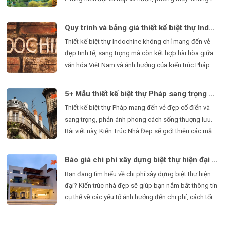
nhận thiết kế biệt thự nhà vườn ở nôn thôn với bảng
báo giá chi tiết từng hạng mục rẻ nhất, tối ưu chi phí
Quy trình và bảng giá thiết kế biệt thự Indochine
cho khách hàng.
Thiết kế biệt thự Indochine không chỉ mang đến vẻ
đẹp tinh tế, sang trọng mà còn kết hợp hài hòa giữa
văn hóa Việt Nam và ảnh hưởng của kiến trúc Pháp.
Bài viết này, Uy tín Đại Long sẽ giúp bạn hiểu rõ quy
trình thiết kế, bảng giá, cũng như những điểm nổi bật
5+ Mẫu thiết kế biệt thự Pháp sang trọng nhất năm 2025
của phong cách này.
Thiết kế biệt thự Pháp mang đến vẻ đẹp cổ điển và
sang trọng, phản ánh phong cách sống thượng lưu.
Bài viết này, Kiến Trúc Nhà Đẹp sẽ giới thiệu các mẫu
biệt thự Pháp hiện đại, quy trình thiết kế và bảng giá,
giúp bạn có cái nhìn rõ nét hơn về phong cách kiến
Báo giá chi phí xây dựng biệt thự hiện đại mới nhất 2025
trúc này.
Bạn đang tìm hiểu về chi phí xây dựng biệt thự hiện
đại? Kiến trúc nhà đẹp sẽ giúp bạn nắm bắt thông tin
cụ thể về các yếu tố ảnh hưởng đến chi phí, cách tối
ưu hóa ngân sách và bảng giá tham khảo cho việc
xây dựng biệt thự hiện đại.