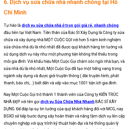
6. Dịch vụ sửa chữa nhà nhanh chóng tại Hồ
Chí Minh
Tự hào là
dịch vụ sửa chữa nhà ở trọn gói giá rẻ, nhanh chóng
đầu tiên tại Việt Nam. Tiền thân của Bác Sĩ Xây Dựng là Công ty sửa
chữa và xây dựng nhà MỘT CUỘC GỌI với hơn 5 năm kinh nghiệm
sửa chữa nhà dù là nhỏ nhất đã được quý khách hàng tin tưởng và
sử dụng dịch vụ này như một phương tiện không thể thiếu trong
mỗi gia đình. Với khẩu hiệu Một Cuộc Gọi chăm sóc ngôi nhà bạn, và
sửa nhà dù là nhỏ nhất, Một Cuộc Gọi đã tạo một tiếng vang trong
ngành xây dựng và được giới truyền thông ( đài truyền hình, phát
thanh, báo chí,…) biết đến và xếp vào mục 1001 tiện ích gia đình.
Nay Một Cuộc Gọi trở thành 1 thành viên của Công ty KIẾN TRÚC
NHÀ ĐẸP với tên gọi
dịch vụ Sửa Chữa Nhà Nhanh
BÁC SĨ XÂY
DỰNG. Để đáp lại sự tin tưởng của quý khách hàng đối với MCG, nay
BSXD sẽ tiếp bước dựng xây hoàn thiện và nâng tầm dịch vụ lên cấp
chuyên nghiệp với quy trình kỹ thuật hiện đại và hệ thống quản lý