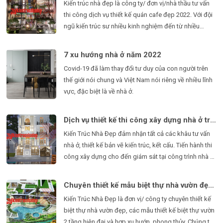
Kiến trúc nhà đẹp là công ty/ đơn vị/nhà thầu tư vấn
thi công dịch vụ thiết kế quán cafe đẹp 2022. Với đội
ngũ kiến trúc sư nhiều kinh nghiệm đến từ nhiều
trường đại học danh tiếng mang đến cho quý khách
hàng sự hài long tin tưởng khi thiết kế, thi công quán
7 xu hướng nhà ở năm 2022
cafe đẹp tại Kiến Trúc Nhà Đẹp.
Covid-19 đã làm thay đổi tư duy của con người trên
thế giới nói chung và Việt Nam nói riêng về nhiều lĩnh
vực, đặc biệt là về nhà ở.
Dịch vụ thiết kế thi công xây dựng nhà ở trọn gói - Kiến Trúc Nhà Đẹp
Kiến Trúc Nhà Đẹp đảm nhận tất cả các khâu tư vấn
nhà ở, thiết kế bản vẽ kiến trúc, kết cấu. Tiến hành thi
công xây dựng cho đến giám sát tại công trình nhà ở.
Quy trình làm việc chuyên nghiệp tại Kiến Trúc Nhà
Đẹp. Bảng báo giá thiết kế thi công nhà ở trọn gói chi
Chuyên thiết kế mẫu biệt thự nhà vườn đẹp nhất 2022 - Kiến Trúc Nhà Đẹp
tiết từng hạng mục.
Kiến Trúc Nhà Đẹp là đơn vị/ công ty chuyên thiết kế
biệt thự nhà vườn đẹp, các mẫu thiết kế biệt thự vườn
2 tầng hiện đại và hợp xu hướn, phong thủy. Chúng tôi