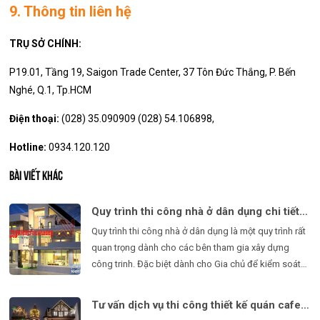
9. Thông tin liên hệ
TRỤ SỞ CHÍNH:
P19.01, Tầng 19, Saigon Trade Center, 37 Tôn Đức Thắng, P. Bến
Nghé, Q.1, Tp.HCM
Điện thoại:
(028) 35.090909 (028) 54.106898,
Hotline:
0934.120.120
BÀI VIẾT KHÁC
Quy trình thi công nhà ở dân dụng chi tiết và cách giám sát từng giai đoạn
Quy trình thi công nhà ở dân dụng là một quy trình rất
quan trọng dành cho các bên tham gia xây dựng
công trinh. Đặc biệt dành cho Gia chủ để kiểm soát
được chất lượng toàn bộ quá trình xây dựng ngôi nhà
của mình.
Tư vấn dịch vụ thi công thiết kế quán cafe đẹp nhất 2022